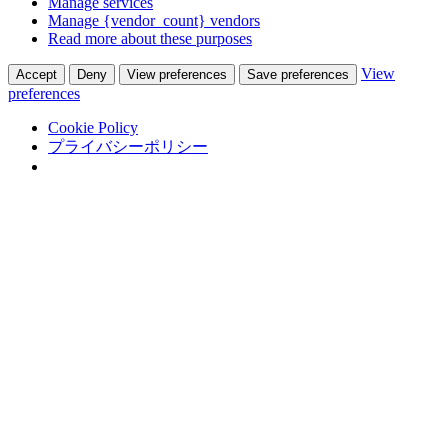
Manage services
Manage {vendor_count} vendors
Read more about these purposes
View
Accept
Deny
View preferences
Save preferences
preferences
Cookie Policy
プライバシーポリシー
Skip
Adastra Co., Ltd.
to
翻訳通訳会社 in 熊本
content
Top
会社概要
サービス
グローバルビジネス
サポート
翻訳
通訳
外国語人材紹介
実績